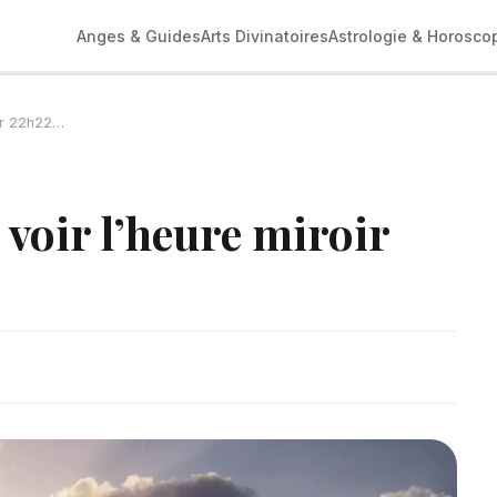
Anges & Guides
Arts Divinatoires
Astrologie & Horosco
oir 22h22…
 voir l’heure miroir