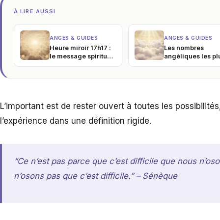
À LIRE AUSSI
ANGES & GUIDES
ANGES & GUIDES
Heure miroir 17h17 :
Les nombres
le message spirituel
angéliques les pl
caché derrière ce
puissants et leur
chiffre
signification cac
L’important est de rester ouvert à toutes les possibilit
l’expérience dans une définition rigide.
“Ce n’est pas parce que c’est difficile que nous n’o
n’osons pas que c’est difficile.” – Sénèque