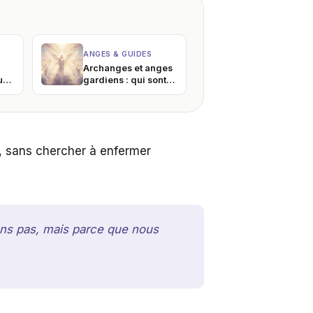
ANGES & GUIDES
Archanges et anges
us
gardiens : qui sont
ces êtres et
hée
comment les
invoquer ?
és, sans chercher à enfermer
sons pas, mais parce que nous