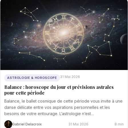
31 Mai 2026
ASTROLOGIE & HOROSCOPE
Balance : horoscope du jour et prévisions astrales
pour cette période
Balance, le ballet cosmique de cette période vous invite à une
danse délicate entre vos aspirations personnelles et les
besoins de votre entourage. L’astrologie n’est…
Gabriel Delacroix
31 Mai 2026
8 min