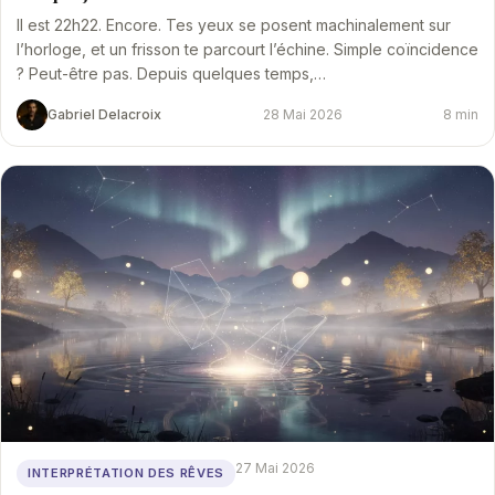
Il est 22h22. Encore. Tes yeux se posent machinalement sur
l’horloge, et un frisson te parcourt l’échine. Simple coïncidence
? Peut-être pas. Depuis quelques temps,…
Gabriel Delacroix
28 Mai 2026
8 min
27 Mai 2026
INTERPRÉTATION DES RÊVES