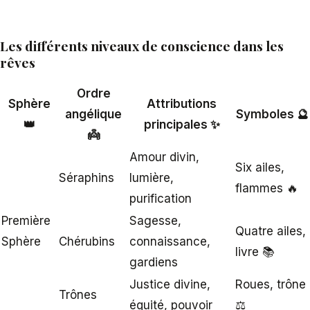
Les différents niveaux de conscience dans les
rêves
Ordre
Sphère
Attributions
angélique
Symboles 🔮
👑
principales ✨
👼
Amour divin,
Six ailes,
Séraphins
lumière,
flammes 🔥
purification
Première
Sagesse,
Quatre ailes,
Sphère
Chérubins
connaissance,
livre 📚
gardiens
Justice divine,
Roues, trône
Trônes
équité, pouvoir
⚖️