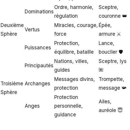
Ordre, harmonie,
Sceptre,
Dominations
régulation
couronne 👑
Deuxième
Miracles, courage,
Épée,
Vertus
Sphère
force
armure ⚔️
Protection,
Lance,
Puissances
équilibre, bataille
bouclier 🛡️
Nations, villes,
Sceptre, lys
Principautés
guides
🌺
Messages divins,
Trompette,
Troisième
Archanges
protection
message 📯
Sphère
Protection
Ailes,
Anges
personnelle,
auréole 😇
guidance