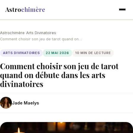
Astro
chimère
Astrochimère
›
Arts Divinatoires
›
Comment choisir son jeu de tarot quand on…
ARTS DIVINATOIRES
22 MAI 2026
10 MIN DE LECTURE
Comment choisir son jeu de tarot
quand on débute dans les arts
divinatoires
Jade Maelys